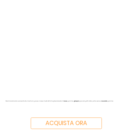
Gemmoderivato concentrato madre in gocce a base di estratti idrogliceralcolici di
noce
gemme,
ginepro
giovani getti della parte aerea,
nocciolo
gemme
ACQUISTA ORA