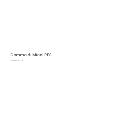
<< Indietro
Gemme di Micol PES
30 ml alcol 30% vol.