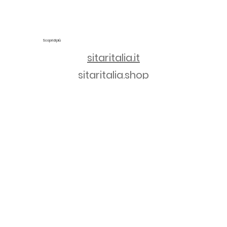
Scopri di più
sitaritalia.it
sitaritalia.shop
Gemme di Micol è una linea di Sitar Italia S.r.l. | Via Po, 25 - 35135 Padova | C.F. e P.IVA 04745060287 | REA PD-414865 | Capitale
Sociale € 100.000,00 i.v.
PRIVACY & POLICY