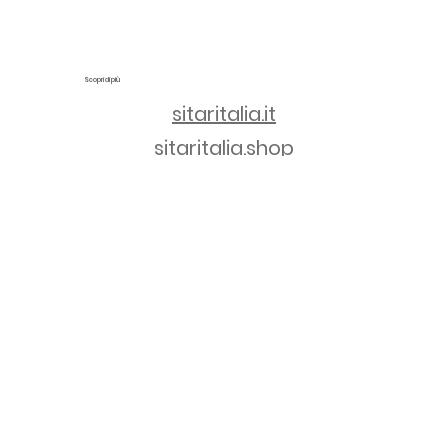
Scopri di più
sitaritalia.it
sitaritalia.shop
Gemme di Micol è una linea di Sitar Italia S.r.l. | Via Po, 25 - 35135 Padova | C.F. e P.IVA 04745060287 | REA PD-414865 | Capitale
Sociale € 100.000,00 i.v.
PRIVACY & POLICY