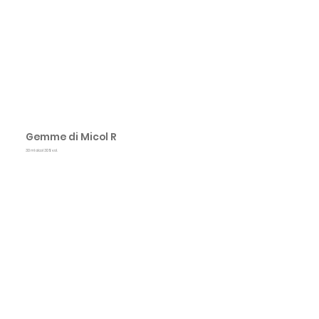
<< Indietro
Gemme di Micol R
30 ml alcol 30% vol.