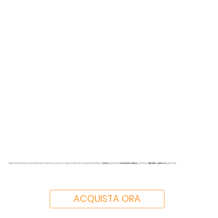
Gemmoderivato concentrato madre in gocce a base di estratti idrogliceralcolici di
erica
gemme,
mandorlo dolce
gemme,
olivello spinoso
gemme
ACQUISTA ORA